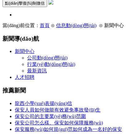
點(diǎn)擊復(fù)制微信
當(dāng)前位置：
首頁
⊙
信息動(dòng)態(tài)
⊙ 新聞中心
新聞導(dǎo)航
新聞中心
公司動(dòng)態(tài)
行業(yè)動(dòng)態(tài)
最新資訊
人才招聘
推薦新聞
龍西小學(xué)表揚(yáng)信
保安人員如何做能有效避免事故發(fā)生
保安公司的主要業(yè)務(wù)范圍
保安公司怎么樣、保安如何保障服務(wù)
保安服務(wù)如何規(guī)范如何成為一名好的保安